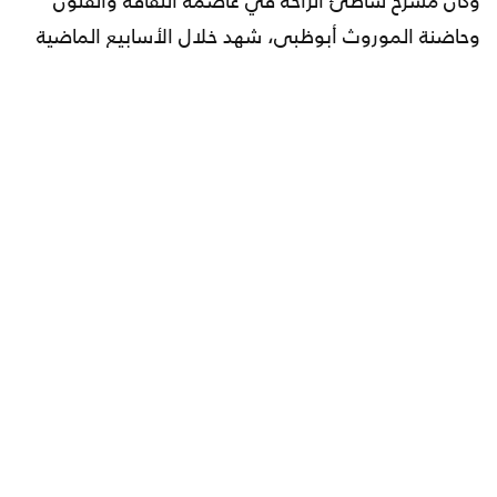
وحاضنة الموروث أبوظبي، شهد خلال الأسابيع الماضية
منافسات قوية بين نجوم المنكوس شارك فيها 18 نجماً
من أربع دول (السعودية، الإمارات، الكويت، قطر)، حيث
تابع ملايين المشاهدين مجريات الحلقات المباشرة من
البرنامج من خلف شاشات التلفزيون عبر قناتي أبوظبي
وبينونة.
واستقبل البرنامج قبيل انطلاق الحلقات المباشرة،
مشاركات واسعة تم فرزها وفق أسس وآليات تمتاز بالدقة،
تلا ذلك اختيار 85 مشتركاً من 8 دول لمقابلة لجنة التحكيم،
التي بدورها قيمت المتسابقين وفق معايير دقيقة
مُعتمدة، فيما منح كل عضو في اللجنة المترشحين درجات
عقب المقابلة المباشرة التي جرت في أبوظبي، وأعقبت
ذلك اجتماعات مكتثفة لاختيار قائمة الـ 18 مشاركاً الحلقات