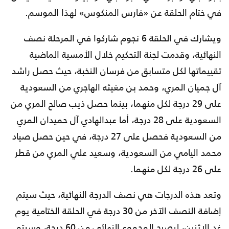
في ختام الحلقة عن «فارس المنكوس» لهذا الموسم.
ويشارك في الحلقة 6 نجوم شاركوا في المرحلة نصف
النهائية، وقدمت لجنة التحكيم خلال الأمسية الماضية
تقييماتها لكل متسابق من فرسان النخبة، حيث حصل راشد
آل جميان المري، وحمد بن مغيثه الهاجري من السعودية
على 29 درجة لكل منهما، بينما حصل ذيب صالح المري من
السعودية على 28 درجة، أما عبدالهادي آل حميدان المري
من السعودية فحصل على 27 درجة، في حين حصل صياد
محمد اليامي من السعودية، وسعيد علي المري من قطر
على 26 درجة لكل منهما.
وتعد هذه الدرجات هي نصف الدرجة النهائية، حيث سيتم
إضافة النصف الآخر من 30 درجة في الحلقة الختامية يوم
غدٍ الإثنين، ليصبح المجموع النهائي من 60 درجة، وسيتم