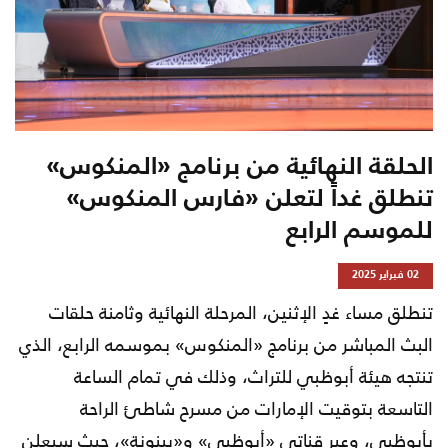
الحلقة النهائية من برنامج «المنكوس»
تنطلق غداً لتعلن «فارس المنكوس»
للموسم الرابع
02 فبراير 2025
تنطلق مساء غدٍ الإثنين، المرحلة النهائية وثامنة حلقات
البث المباشر من برنامج «المنكوس» بموسمه الرابع، الذي
تنتجه هيئة أبوظبي للتراث، وذلك في تمام الساعة
التاسعة بتوقيت الإمارات من مسرح شاطئ الراحة
بأبوظبي، وعبر قناتي «أبوظبي» و«بينونة»، حيث سيعلن